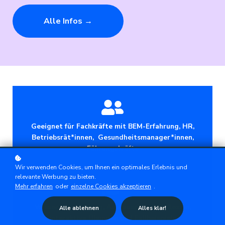
Alle Infos →
Geeignet für Fachkräfte mit BEM-Erfahrung, HR,
Betriebsrät*innen, Gesundheitsmanager*innen,
Führungskräfte
Wir verwenden Cookies, um Ihnen ein optimales Erlebnis und
relevante Werbung zu bieten.
Mehr erfahren
oder
einzelne Cookies akzeptieren
.
Wissensvermittlung, Austausch und Reflexion,
Alle ablehnen
Alles klar!
interaktive Übungen und Fallbeispiele