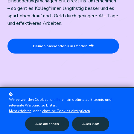
Eingliederungsmanagement direkt ins Unternehmen
– so geht es Kolleg*innen langfristig besser und es
spart oben drauf noch Geld durch geringere AU-Tage
und effektiveres Arbeiten.
Deinen passenden Kurs finden
Wir verwenden Cookies, um Ihnen ein optimales Erlebnis und
relevante Werbung zu bieten.
Mental Health Under
Mehr erfahren
oder
einzelne Cookies akzeptieren
.
Pressure?
Alle ablehnen
Alles klar!