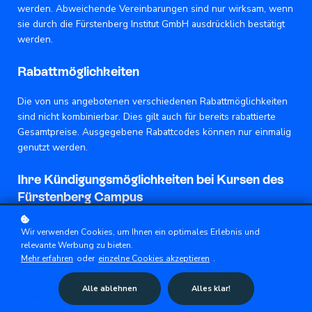
werden. Abweichende Vereinbarungen sind nur wirksam, wenn
sie durch die Fürstenberg Institut GmbH ausdrücklich bestätigt
werden.
Rabattmöglichkeiten
Die von uns angebotenen verschiedenen Rabattmöglichkeiten
sind nicht kombinierbar. Dies gilt auch für bereits rabattierte
Gesamtpreise. Ausgegebene Rabattcodes können nur einmalig
genutzt werden.
Ihre Kündigungsmöglichkeiten bei Kursen des
Fürstenberg Campus
Soweit es sich bei den E-Learnings um Kurse mit modularen
Wir verwenden Cookies, um Ihnen ein optimales Erlebnis und
Veranstaltungsreihen mit fester Terminabfolge im
relevante Werbung zu bieten.
Teilnehmer*innenverbund handelt, ist die Verschiebung von
Mehr erfahren
oder
einzelne Cookies akzeptieren
.
Terminen nicht möglich; diese sind verbindlich.
Alle ablehnen
Alles klar!
Vertretung