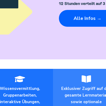
12 Stunden verteilt auf 
Alle Infos →
Wissensvermittlung,
Exklusiver Zugriff auf 
Gruppenarbeiten,
gesamte Lernmateria
interaktive Übungen,
sowie optionale