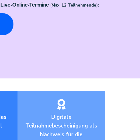
3 Live-Online-Termine
(Max. 12 Teilnehmende):
das
Digitale
l
Teilnahmebescheinigung als
Nachweis für die